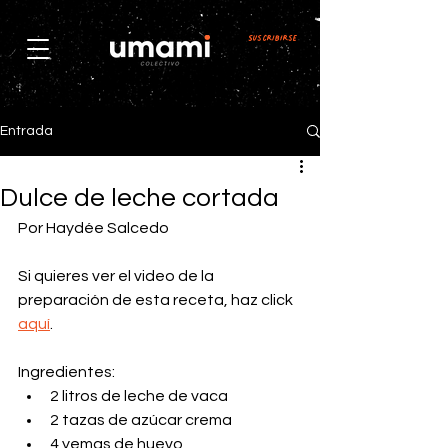
Suscribirse
Entrada
Dulce de leche cortada
Por Haydée Salcedo
Si quieres ver el video de la 
preparación de esta receta, haz click 
aquí
.
Ingredientes:
2 litros de leche de vaca
2 tazas de azúcar crema
4 yemas de huevo