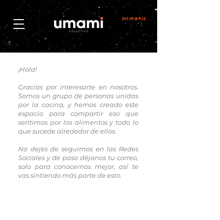
Suscribirse
¡Hola!
Gracias por interesarte en nosotros.
Somos un grupo de personas unidas
por la cocina, y hemos creado este
espacio para compartir eso que
sentimos por los alimentos y todo lo
que sucede alrededor de ellos.
No dejes de seguirnos en las Redes
Sociales y de paso déjanos tu correo,
solo para conocernos mejor, así te
vas sintiendo más parte de esto.