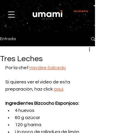
Suscribirse
Entrada
Tres Leches
Por la chef 
Haydée Salcedo
Si quieres ver el video de esta 
preparación, haz click 
aquí
.
Ingredientes Bizcocho Esponjoso:
4 huevos
60 g azúcar
120 g harina
Un poco de ralladura de limón 