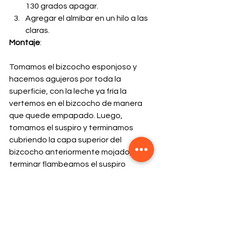
130 grados apagar.
Agregar el almíbar en un hilo a las 
claras.
Montaje
: 
Tomamos el bizcocho esponjoso y 
hacemos agujeros por toda la 
superficie, con la leche ya fría la 
vertemos en el bizcocho de manera 
que quede empapado. Luego, 
tomamos el suspiro y terminamos 
cubriendo la capa superior del 
bizcocho anteriormente mojado, para 
terminar flambeamos el suspiro 
dándole una tonalidad oscura ( 
opcional )
Servimos y disfrutamos 