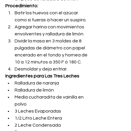
Procedimiento:
Batir los huevos con el azúcar 
como si fueras a hacer un suspiro.
Agregar harina con movimientos 
envolventes y ralladura de limón.
Dividir la masa en 3 moldes de 8 
pulgadas de diámetro con papel 
encerado en el fondo y hornea de 
10 a 12 minutos a 350 F ó 180 C.
Desmoldar y deja enfriar.
Ingredientes para Las Tres Leches
Ralladura de naranja
Ralladura de limón
Media cucharadita de vainilla en 
polvo
3 Leches Evaporadas
1/2 Litro Leche Entera
2 Leche Condensada