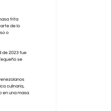
asa frita 
arte de lo 
so o 
l de 2023 fue 
 Tequeño se 
 venezolanos 
a culinaria, 
do en una masa 