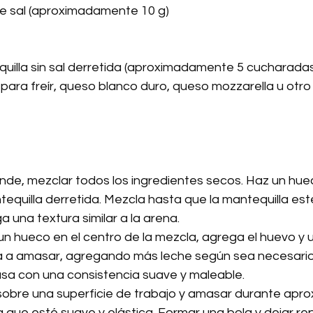
e sal (aproximadamente 10 g)
uilla sin sal derretida (aproximadamente 5 cucharada
para freír, queso blanco duro, queso mozzarella u otro
nde, mezclar todos los ingredientes secos. Haz un huec
tequilla derretida. Mezcla hasta que la mantequilla es
a una textura similar a la arena.
un hueco en el centro de la mezcla, agrega el huevo y 
a a amasar, agregando más leche según sea necesario
sa con una consistencia suave y maleable.
sobre una superficie de trabajo y amasar durante ap
 que esté suave y elástica. Formar una bola y dejar rep