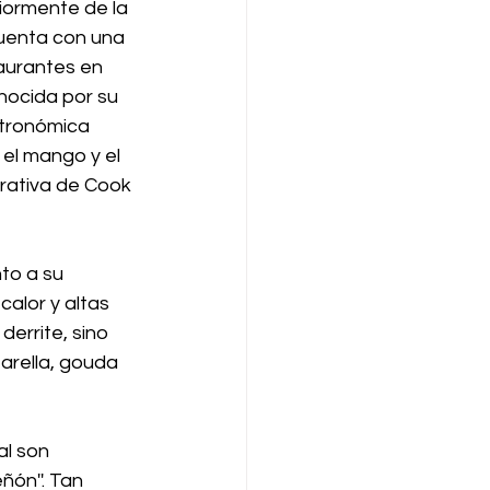
iormente de la
uenta con una 
aurantes en 
ocida por su 
stronómica 
el mango y el 
orativa de Cook 
to a su 
calor y altas 
derrite, sino 
arella, gouda 
l son 
ón''. Tan 