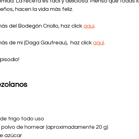
mida. La receta es fácil y deliciosa. Pienso que todas l
eños, hacen la vida más feliz.
ás del Bodegón Criollo, haz click 
aquí
. 
ás de mi (Daga Gautreau),  haz click 
aquí
. 
pisodio!
zolanos
 de trigo todo uso
 polvo de hornear (aproximadamente 20 g)
de azúcar