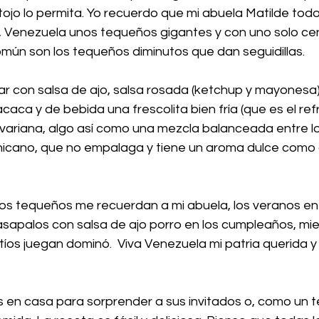
ojo lo permita. Yo recuerdo que mi abuela Matilde todo
n, Venezuela unos tequeños gigantes y con uno solo c
omún son los tequeños diminutos que dan seguidillas.
 con salsa de ajo, salsa rosada (ketchup y mayonesa), 
caca y de bebida una frescolita bien fría (que es el re
ivariana, algo así como una mezcla balanceada entre lo
icano, que no empalaga y tiene un aroma dulce como 
los tequeños me recuerdan a mi abuela, los veranos en f
apalos con salsa de ajo porro en los cumpleaños, mie
tíos juegan dominó.  Viva Venezuela mi patria querida y 
 en casa para sorprender a sus invitados o, como un te