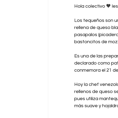
Hola colectivo 🧡 l
Los tequeños son un
rellena de queso bl
pasapalos (picadera
bastoncitos de mozz
Es una de las prepa
declarado como patr
conmemora el 21 de
Hoy la chef venezol
rellenos de queso se
pues utiliza mantequ
más suave y hojaldra