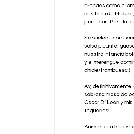
grandes como el ant
nos traía de Maturí
personas. Pero lo c
Se suelen acompañar
salsa picante, guasa
nuestra infancia bol
y el merengue domin
chicle/frambuesa.)
Ay, definitivamente 
sabrosa mesa de pas
Oscar D’ León y mis 
tequeños!
Anímense a hacerlos