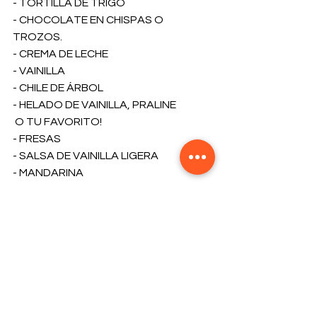
- TORTILLA DE TRIGO
- CHOCOLATE EN CHISPAS O 
TROZOS. 
- CREMA DE LECHE
- VAINILLA
- CHILE DE ÁRBOL
- HELADO DE VAINILLA, PRALINE
 O TU FAVORITO!
- FRESAS
- SALSA DE VAINILLA LIGERA
- MANDARINA 
- MENTA FRESCA
- AZÚCAR EN POLVO
PREPARACIÓN
: 
FREÍR LA TORTILLA DE TRIGO EN 
ABUNDANTE ACEITE HASTA QUE SE 
INFLE Y DORE DE AMBOS LADOS. 