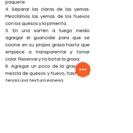
paquete.
4. Separar las claras de las yemas. 
Mezclamos las yemas de los huevos 
con los quesos y la pimienta.
5. En una sartén a fuego medio 
agregar el guanciale para que se 
cocine en su propia grasa hasta que  
empiece a transparentar y tomar 
colar. Reservar y no botar la grasa.
6. Agregar un poco de la grasa a la 
mezcla de quesos y huevo, hasta que 
tenga una textura espesa. 
7. Transcurrido el tiempo tiempo de 
cocción de la pasta, la agregas a una 
sartén en fuego bajo, remover y 
agregar un poco del agua de  cocción 
de la pasta. Remover por 30 segundos 
o hasta que el agua en el sartén se 
torne ligeramente espesa.