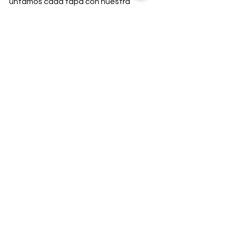
untamos cada tapa con nuestra 
salsa rosada, agregamos el pepinillo y 
luego nuestro relleno. 
Cuidadosamente tostamos nuestro 
sandwich de lado y lado. ¡Cortar a la 
mitad y compartir!
Comentarios
Escribir un comentario...