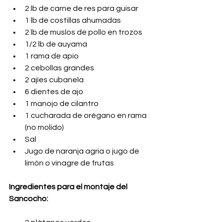
2 lb de carne de res para guisar
1 lb de costillas ahumadas
2 lb de muslos de pollo en trozos
1/2 lb de auyama
1 rama de apio
2 cebollas grandes
2 ajíes cubanela
6 dientes de ajo
1 manojo de cilantro
1 cucharada de orégano en rama 
(no molido)
Sal
Jugo de naranja agria o jugo de 
limón o vinagre de frutas
Ingredientes para el montaje del 
Sancocho: