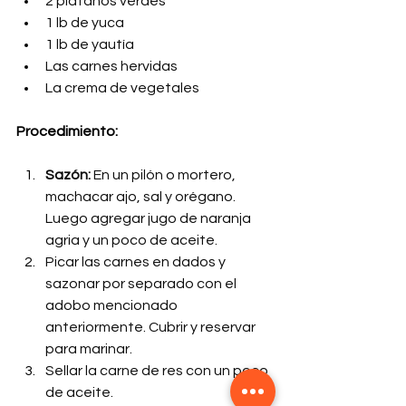
2 plátanos verdes
1 lb de yuca
1 lb de yautía
Las carnes hervidas
La crema de vegetales
Procedimiento:
Sazón:
 En un pilón o mortero, 
machacar ajo, sal y orégano. 
Luego agregar jugo de naranja 
agria y un poco de aceite.
Picar las carnes en dados y 
sazonar por separado con el 
adobo mencionado 
anteriormente. Cubrir y reservar 
para marinar.
Sellar la carne de res con un poco 
de aceite.