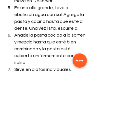
mezclen. Reservar
En una olla grande, lleva a 
ebullición agua con sal. Agrega la 
pasta y cocina hasta que esté al 
dente. Una vez lista, escúrrela.
Añade la pasta cocida a la sartén 
y mezcla hasta que esté bien 
combinada y la pasta esté 
cubierta uniformemente con la 
salsa.
Sirve en platos individuales. 
Decora cada plato con hojas de 
albahaca fresca para realzar el 
sabor y la presentación.
Recomendamos queso parmesano 
rallado o pimientos rojos secos para 
darle un toque diferente. ¡Buen 
provecho!