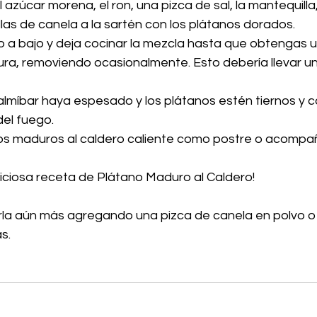
azúcar morena, el ron, una pizca de sal, la mantequilla,
illas de canela a la sartén con los plátanos dorados.
 a bajo y deja cocinar la mezcla hasta que obtengas u
ra, removiendo ocasionalmente. Esto debería llevar u
almíbar haya espesado y los plátanos estén tiernos y c
del fuego.
nos maduros al caldero caliente como postre o acompa
liciosa receta de Plátano Maduro al Caldero! 
la aún más agregando una pizca de canela en polvo o
s. 