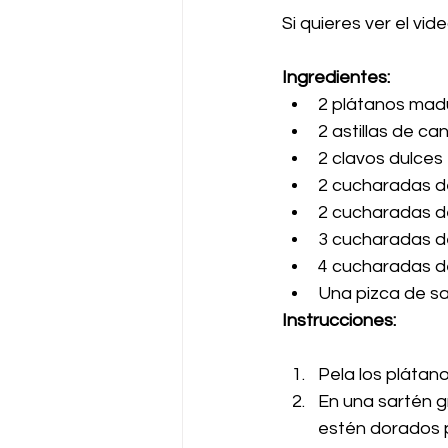
Si quieres ver el vid
Ingredientes:
2 plátanos mad
2 astillas de ca
2 clavos dulces
2 cucharadas d
2 cucharadas d
3 cucharadas d
4 cucharadas d
Una pizca de sa
Instrucciones:
Pela los plátano
En una sartén g
estén dorados 