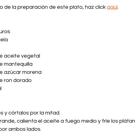
eo de la preparación de este plato, haz click 
aquí
.
uros
nela
e aceite vegetal
e mantequilla
e azúcar morena
e ron dorado
l
s y córtalos por la mitad.
rande, calienta el aceite a fuego medio y fríe los pláta
por ambos lados.