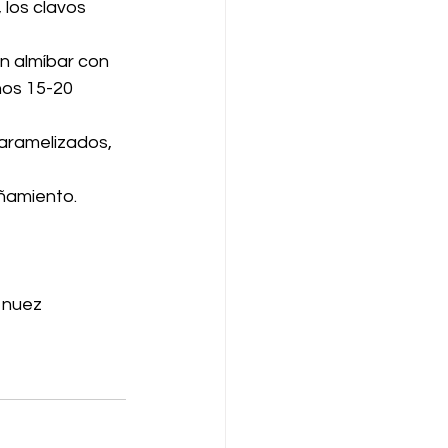
 los clavos 
n almíbar con 
nos 15-20 
aramelizados, 
ñamiento.
 nuez 