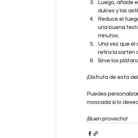
Luego, añade el 
dulces y las ast
Reduce el fuego
una buena textu
minutos.
Una vez que el 
retira la sartén 
Sirve los pláta
¡Disfruta de esta de
Puedes personalizar
moscada si lo desea
¡Buen provecho!