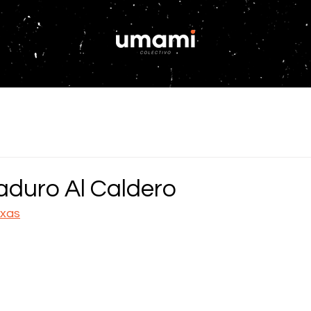
aduro Al Caldero
axas