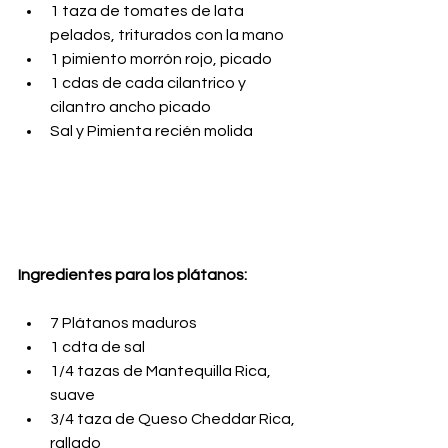
1 taza de tomates de lata 
pelados, triturados con la mano
1 pimiento morrón rojo, picado
1 cdas de cada cilantrico y 
cilantro ancho picado
Sal y Pimienta recién molida
Ingredientes para los plátanos:
7 Plátanos maduros
1 cdta de sal
1/4 tazas de Mantequilla Rica, 
suave
3/4 taza de Queso Cheddar Rica, 
rallado