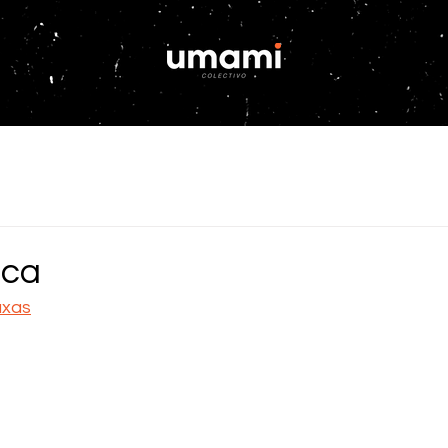
sca
axas