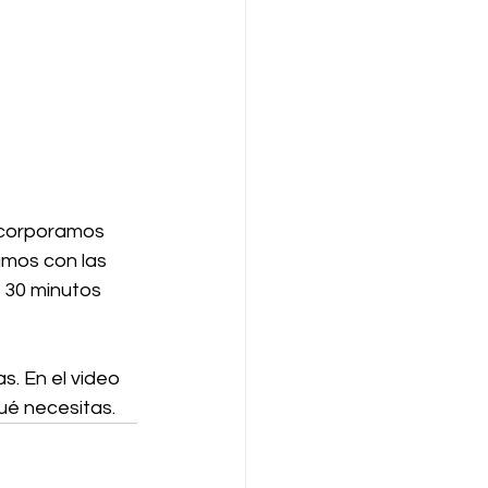
ncorporamos 
mos con las 
30 minutos 
s. En el video 
ué necesitas.