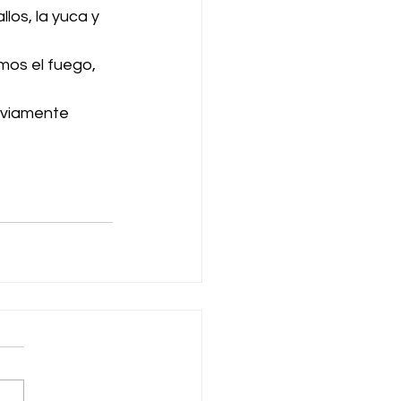
los, la yuca y 
mos el fuego, 
eviamente 