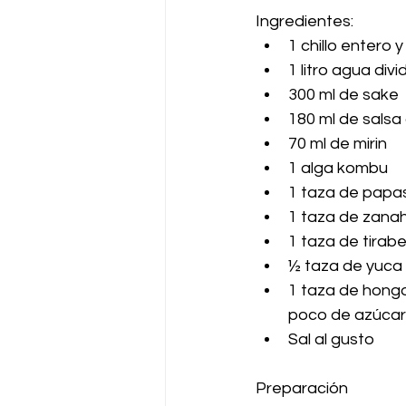
Ingredientes: 
1 chillo entero y
1 litro agua div
300 ml de sake
180 ml de salsa
70 ml de mirin 
1 alga kombu 
1 taza de papa
1 taza de zanah
1 taza de tirab
½ taza de yuca
1 taza de hong
poco de azúca
Sal al gusto
Preparación