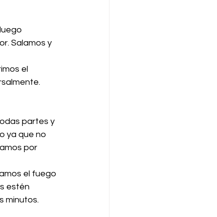
 luego 
or. Salamos y 
imos el 
rsalmente. 
todas partes y 
jo ya que no 
namos por 
agamos el fuego 
s estén 
 minutos. 