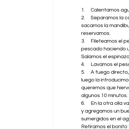
1.     Calentamos agu
2.     Separamos la 
sacamos la mandíbula
reservamos.
3.     Fileteamos el
pescado haciendo un
Salamos el espinazo
4.     Lavamos el p
5.     A fuego direc
luego la introducimo
queremos que hierv
algunos 10 minutos.
6.     En la otra oll
y agregamos un bue
sumergidos en el ag
Retiramos el bonito 