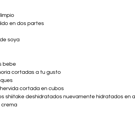
 limpio
idido en dos partes
 de soya
s bebe
oria cortadas a tu gusto
eques
 hervida cortada en cubos
os shiitake deshidratados nuevamente hidratados en a
r crema