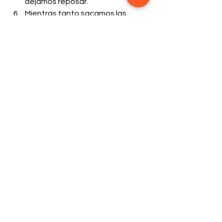
dejamos reposar.
Mientras tanto sacamos las 
papas ya fritas y la mezclamos 
junto con nuestro alioli.
Cortamos las carnes y servimos, 
montamos las papas encima del 
steak y disfrutamos.
Comentarios
Escribir un comentario...