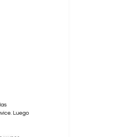
las 
avice. Luego 