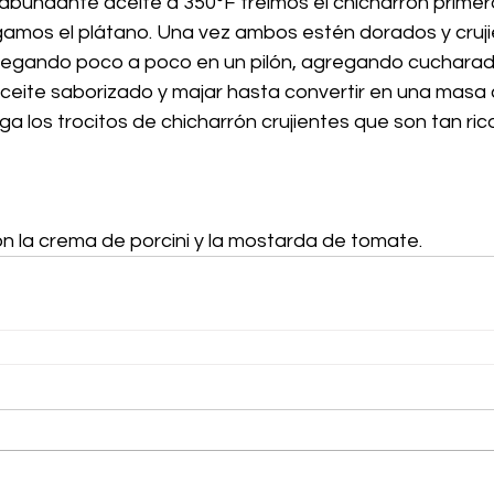
abundante aceite a 350°F freímos el chicharrón primer
amos el plátano. Una vez ambos estén dorados y cruji
regando poco a poco en un pilón, agregando cucharadi
aceite saborizado y majar hasta convertir en una masa
a los trocitos de chicharrón crujientes que son tan ric
on la crema de porcini y la mostarda de tomate.