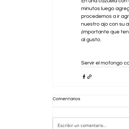
En una cazuela con 
minutos luego agreg
procedemos a ir ag
nuestro ajo con su 
¡Importante que teng
al gusto.
Servir el mofongo c
Comentarios
Escribir un comentario...