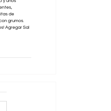
o y unos 
entes, 
tas de 
 con grumos. 
os! Agregar Sal 