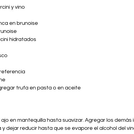
cini y vino
anca en brunoise
runoise
cini hidratados
sco 
preferencia
che
gregar trufa en pasta o en aceite
 y ajo en mantequilla hasta suavizar. Agregar los demás 
y dejar reducir hasta que se evapore el alcohol del vino 