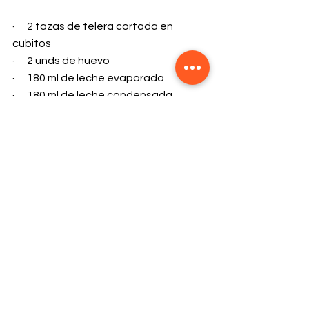
·      2 tazas de telera cortada en 
cubitos
·      2 unds de huevo
·      180 ml de leche evaporada
·      180 ml de leche condensada
·      2 grs de sal marina
·      8 unds de gomitas de colores 
cortadas en rodajas
·      40 grs de mantequilla
·      1 cucharadita de azúcar parda
·      Canela para espolvorear
Preparación:
            En un recipiente colocar el pan 
cortado. En otro recipiente colocar 
los huevos y batirlos con la leche 