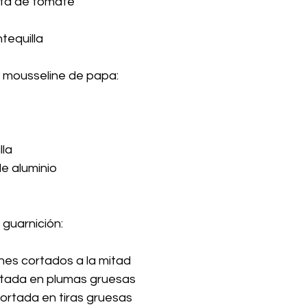
ta de tomate
tequilla
a mousseline de papa:
lla
e aluminio
 guarnición:
es cortados a la mitad
rtada en plumas gruesas
cortada en tiras gruesas