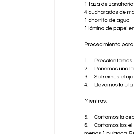
1 taza de zanahori
4 cucharadas de ma
1 chorrito de agua
1 lámina de papel e
Procedimiento para 
1.     Precalentamos 
2.     Ponemos una la
3.     Sofreímos el a
4.     Llevamos la ol
Mientras:
5.     Cortamos la 
6.     Cortamos los e
menos 1 pulgada. R