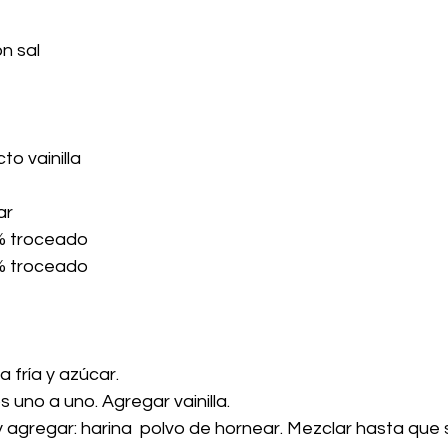
n sal
 
to vainilla
ar
% troceado
% troceado
a fría y azúcar.
s uno a uno. Agregar vainilla.
 y agregar: harina  polvo de hornear. Mezclar hasta qu