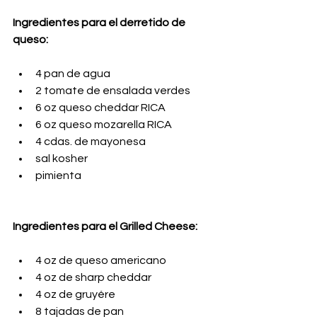
Ingredientes para el derretido de 
queso:
4 pan de agua
2 tomate de ensalada verdes
6 oz queso cheddar RICA
6 oz queso mozarella RICA
4 cdas. de mayonesa
sal kosher
pimienta
Ingredientes para el Grilled Cheese:
4 oz de queso americano
4 oz de sharp cheddar
4 oz de gruyére
8 tajadas de pan 