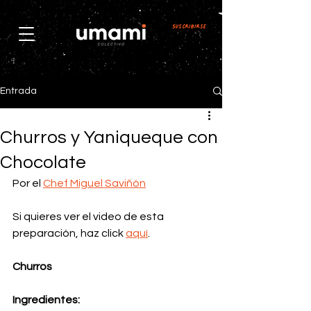
Suscribirse
Entrada
Churros y Yaniqueque con
Chocolate
Por el 
Chef Miguel Saviñón
Si quieres ver el video de esta 
preparación, haz click 
aquí
.
Churros
Ingredientes: