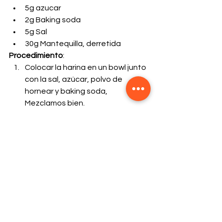
5g azucar
2g Baking soda
5g Sal
30g Mantequilla, derretida
Procedimiento
:
Colocar la harina en un bowl junto 
con la sal, azúcar, polvo de 
hornear y baking soda, 
Mezclamos bien.
Agregar agua y mantequilla 
derretida, Amasar hasta obtener 
una masa lisa y homogénea.
Porcionar la masa en 10 pedazos, 
Formar bolitas y dejar descansar 
por 20 min.
Con la ayuda de un palo de 
amasar, estirar hasta formar un 
circulo.