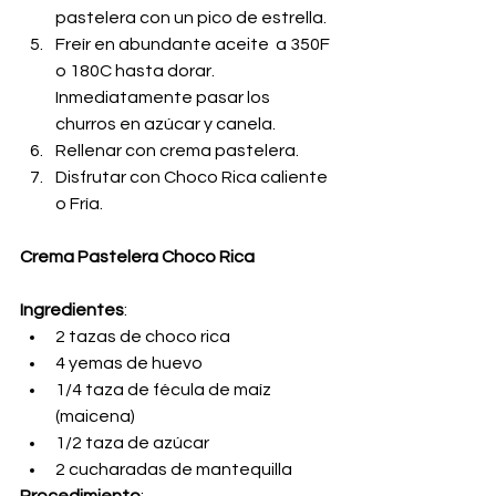
pastelera con un pico de estrella.
Freír en abundante aceite  a 350F 
o 180C hasta dorar. 
Inmediatamente pasar los 
churros en azúcar y canela.
Rellenar con crema pastelera.
Disfrutar con Choco Rica caliente 
o Fría.
Crema Pastelera Choco Rica
Ingredientes
:
2 tazas de choco rica
4 yemas de huevo
1/4 taza de fécula de maíz 
(maicena)
1/2 taza de azúcar
2 cucharadas de mantequilla