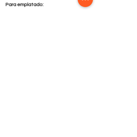
Para emplatado:
Espolvorear azúcar pulverizada.
Pasar calientes por azúcar crema 
y canela.
Tradicional: en una “fuente” con 
almíbar por arriba.
Comentarios
Escribir un comentario...