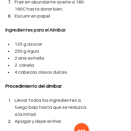
Freír en abundante aceite a 180-
190C hasta dorar bien.
Escurrir en papel.
Ingredientes para el Almíbar 
125 g azúcar
250 g Agua
2 anís estrella
2  canela
4 cabezas clavos dulces
Procedimiento del almíbar: 
Llevar todos los ingredientes a 
fuego bajo hasta que se reduzca 
a la mitad. 
Apagar y dejar enfriar.