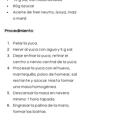
60g azúcar
Aceite de freír neutro, (soya, maíz 
o maní)
Procedimiento:
Pelar la yuca.
Hervir al yuca con agua y 5 g sal.
Dejar enfriar la yuca, retirar el 
centro o nervio central de la yuca.
Procesar la yuca con el huevo, 
mantequilla, polvo de hornear, sal 
restante y azúcar. Hasta formar 
una masa homogénea.
Descansar la masa en nevera 
mínimo 1 hora tapada.
Engrasar la palma de la mano, 
formar las bolitas.