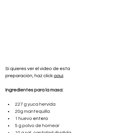
Si quieres ver el video de esta 
preparación, haz click 
aquí
.
Ingredientes para la masa:
227 g yuca hervida
20g mantequilla
1 huevo 
entero
5 g polvo de hornear
10 g sal, cantidad dividida