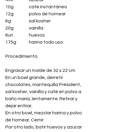
10g 		cafe instantáneo
12g 		polvo de hornear
6g 		sal kosher
20g 		vainilla
6un 		huevos
175g 	harina todo uso
Procedimiento:
Engrasar un molde de 32 x 22 cm.
En un bowl grande, derretir 
chocolates, mantequilla Président, 
sal kosher, vainilla y café en polvo a 
baño maría, lentamente. Retirar y 
dejar enfriar.
En otro bowl, mezclar harina y polvo 
de hornear. Cernir.
Por otro lado, batir huevos y azúcar 