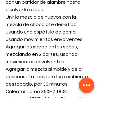
con un batidor de alambre hasta 
disolver la azúcar. 
Unir la mezcla de huevos con la 
mezcla de chocolate derretido 
usando una espátula de goma 
usando movimientos envolventes.
Agregar los ingredientes secos, 
mezclando en 2 partes, usando 
movimientos envolventes.
Agregar la mezcla al molde y dejar 
descansar a temperatura ambiente, 
destapado, por 30 minutos.
Calentar horno 350F / 180C.
Hornear a 350F x 10 min. Disminuir la 
temperatura a 325 x 25min.
Monitorear hasta que al introducir un 
palillo salga medianamente húmedo.