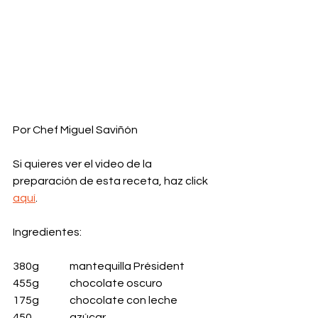
Por Chef Miguel Saviñón
Si quieres ver el video de la 
preparación de esta receta, haz click 
aquí
.
Ingredientes:
380g 	mantequilla Président
455g 	chocolate oscuro
175g 	chocolate con leche
450 		azúcar