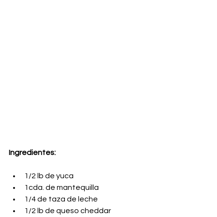
Ingredientes:
1/2 lb de yuca
1cda. de mantequilla
1/4 de taza de leche
1/2 lb de queso cheddar