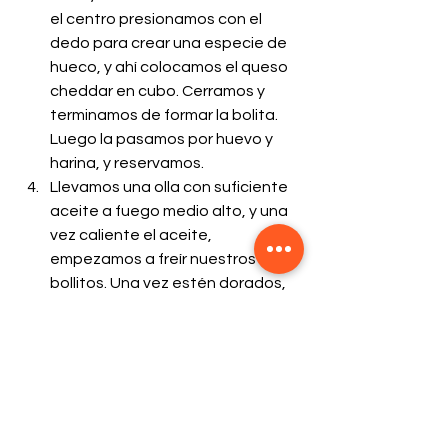
el centro presionamos con el 
dedo para crear una especie de 
hueco, y ahí colocamos el queso 
cheddar en cubo. Cerramos y 
terminamos de formar la bolita. 
Luego la pasamos por huevo y 
harina, y reservamos.
Llevamos una olla con suficiente 
aceite a fuego medio alto, y una 
vez caliente el aceite, 
empezamos a freír nuestros 
bollitos. Una vez estén dorados, 
sacamos y colocamos encima de 
un papel toalla. Puedes servir con 
salsa rosada o perejil picadito.