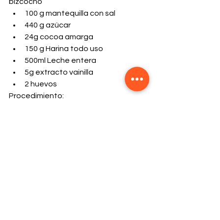
bizcocho
100 g mantequilla con sal
440 g azúcar
24g cocoa amarga
150 g Harina todo uso
500ml Leche entera
5g extracto vainilla 
2 huevos
Procedimiento:
1. Mezclar leche, huevos, harina y la 
mitad del azúcar. Llevar esto a fuego.
2. Batir mantequilla, cocoa, vainilla y 
azúcar restante.
3. Batir constantemente lo que está 
al fuego, cuando espese, apagar y 
agregar a la batidora.
4. Mezclar y reservar en la nevera.