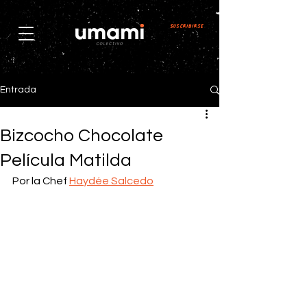
Suscribirse
Entrada
Bizcocho Chocolate
Película Matilda
Por la Chef 
Haydée Salcedo