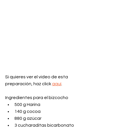
Si quieres ver el video de esta 
preparación, haz click 
aquí
.
Ingredientes para el bizcocho
500 g Harina
140 g cocoa
880 g azúcar
3 cucharaditas bicarbonato