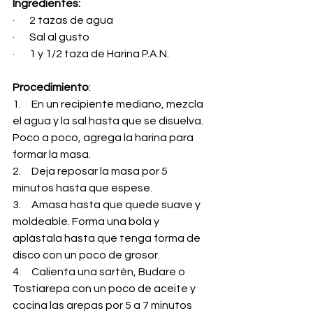
Ingredientes:
·       2 tazas de agua
·       Sal al gusto
·       1 y 1/2 taza de Harina P.A.N.
Procedimiento
:
1.     En un recipiente mediano, mezcla 
el agua y la sal hasta que se disuelva. 
Poco a poco, agrega la harina para 
formar la masa.
2.     Deja reposar la masa por 5 
minutos hasta que espese.
3.     Amasa hasta que quede suave y 
moldeable. Forma una bola y 
aplástala hasta que tenga forma de 
disco con un poco de grosor.
4.     Calienta una sartén, Budare o 
Tostiarepa con un poco de aceite y 
cocina las arepas por 5 a 7 minutos 