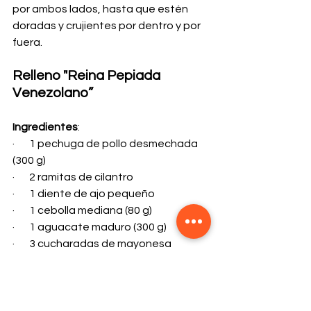
por ambos lados, hasta que estén 
doradas y crujientes por dentro y por 
fuera.
Relleno "Reina Pepiada 
Venezolano”
Ingredientes
:
·       1 pechuga de pollo desmechada 
(300 g)
·       2 ramitas de cilantro
·       1 diente de ajo pequeño
·       1 cebolla mediana (80 g)
·       1 aguacate maduro (300 g)
·       3 cucharadas de mayonesa
·       2 cucharadas de cream cheese
·       1 cucharada de limón
·       1 cucharadita de mostaza
·       Sal al gusto