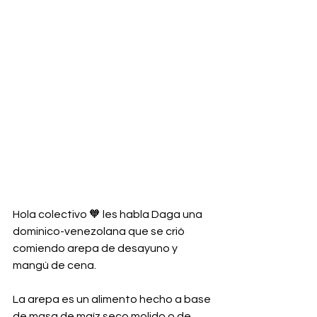
Hola colectivo 🧡 les habla Daga una 
dominico-venezolana que se crió 
comiendo arepa de desayuno y 
mangú de cena. 
La arepa es un alimento hecho a base 
de masa de maíz seco molido o de 