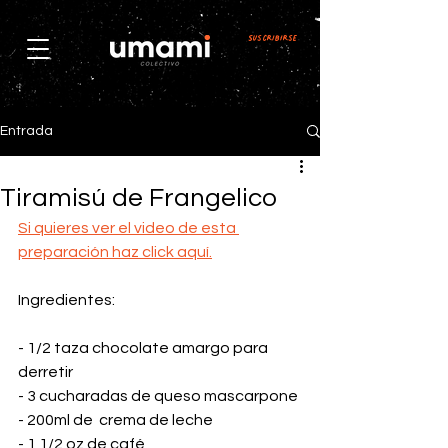
Suscribirse
Entrada
Tiramisú de Frangelico
Si quieres ver el video de esta 
preparación haz click aquí.
Ingredientes:
- 1/2 taza chocolate amargo para 
derretir 
- 3 cucharadas de queso mascarpone
- 200ml de  crema de leche
- 1 1/2 oz de café 