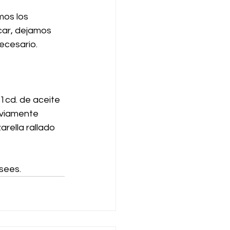
mos los 
car, dejamos 
ecesario. 
1cd. de aceite 
eviamente 
rella rallado 
sees.