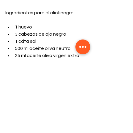
Ingredientes para el alioli negro:
1 huevo
3 cabezas de ajo negro
1 cdta sal
500 ml aceite oliva neutro
25 ml aceite oliva virgen extra
4 limones
Procedimiento:
Agregamos el huevo en un vaso alto , 
luego agregamos el ajo negro y sal al 
gusto, agregamos aceite de oliva 
neutro y batimos a baja revolución, 
luego de emulsionado agregamos las 
cucharadas de aceite virgen extra y 
el jugo de los limones.