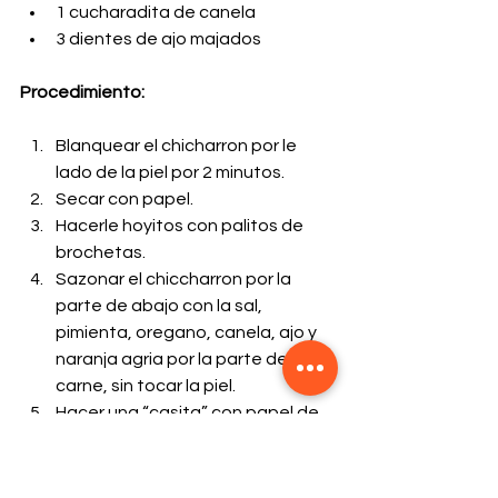
1 cucharadita de canela
3 dientes de ajo majados
Procedimiento:
Blanquear el chicharron por le 
lado de la piel por 2 minutos.
Secar con papel.
Hacerle hoyitos con palitos de 
brochetas.
Sazonar el chiccharron por la 
parte de abajo con la sal, 
pimienta, oregano, canela, ajo y 
naranja agria por la parte de la 
carne, sin tocar la piel.
Hacer una “casita” con papel de 
alumino cubriendo los lados del 
chicharrón y dejando la piel 
descubierta.